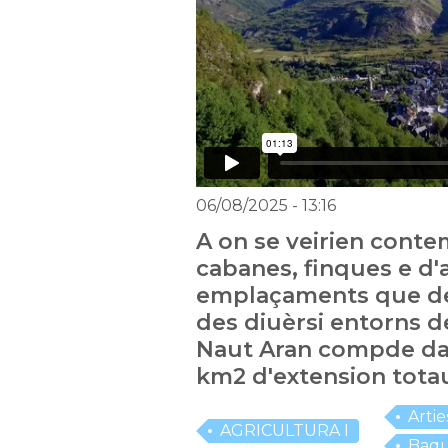
06/08/2025
- 13:16
A on se veirien cont
cabanes, finques e d'
emplaçaments que de
des diuèrsi entorns d
Naut Aran compde d
km2 d'extension tota
Artie
AGRICULTURA I
Baqu