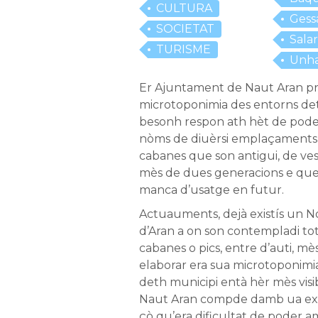
RAMADERIA
CULTURA
Gess
SOCIETAT
Sala
TURISME
Unh
Er Ajuntament de Naut Aran pr
microtoponimia des entorns de
besonh respon ath hèt de poder 
nòms de diuèrsi emplaçaments 
cabanes que son antigui, de ves
mès de dues generacions e que
manca d’usatge en futur.
Actuauments, dejà existís un N
d’Aran a on son contempladi toti
cabanes o pics, entre d’auti, mès
elaborar era sua microtoponimi
deth municipi entà hèr mès visi
Naut Aran compde damb ua ext
çò qu’era dificultat de poder 