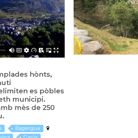
emplades hònts,
auti
limiten es pòbles
eth municipi.
amb mès de 250
u.
s
Bagergue
èira
Garòs