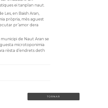
tiques ei tanplan naut.
 Les, en Baish Aran,
a pròpria, mès aguest
executar pr’amor dera
 municipi de Naut Aran se
aguesta microtoponimia
ra rèsta d’endrets deth
TORNAR