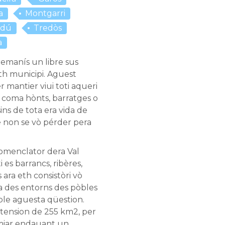
a
Montgarri
rdú
Tredòs
a
emanís un libre sus
th municipi. Aguest
mantier viui toti aqueri
coma hònts, barratges o
ins de tota era vida de
 non se vò pérder pera
omenclator dera Val
 es barrancs, ribères,
 ara eth consistòri vò
a des entorns des pòbles
ble aguesta qüestion.
ension de 255 km2, per
amiar endauant un