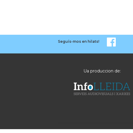
Seguís-mos en hilats!
Ua produccion de: