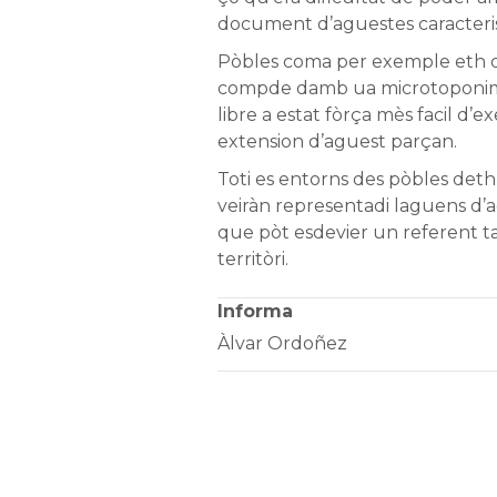
document d’aguestes caracteris
Pòbles coma per exemple eth de
compde damb ua microtoponimi
libre a estat fòrça mès facil d’
extension d’aguest parçan.
Toti es entorns des pòbles deth
veiràn representadi laguens d’
que pòt esdevier un referent ta
territòri.
Informa
Àlvar Ordoñez