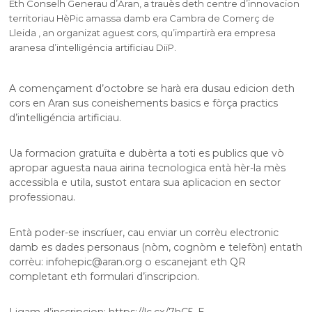
Eth Conselh Generau d’Aran, a trauès deth centre d’innovacion
territoriau HèPic amassa damb era Cambra de Comerç de
Lleida , an organizat aguest cors, qu’impartirà era empresa
aranesa d’intelligéncia artificiau DiiP.
A començament d’octobre se harà era dusau edicion deth
cors en Aran sus coneishements basics e fòrça practics
d’intelligéncia artificiau.
Ua formacion gratuïta e dubèrta a toti es publics que vò
apropar aguesta naua airina tecnologica entà hèr-la mès
accessibla e utila, sustot entara sua aplicacion en sector
professionau.
Entà poder-se inscríuer, cau enviar un corrèu electronic
damb es dades personaus (nòm, cognòm e telefòn) entath
corrèu:
infohepic@aran.org
o escanejant eth QR
completant eth formulari d’inscripcion.
Ligam d’inscripcion: https://lc.cx/7hC5_E