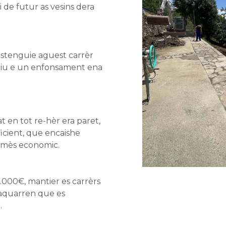
 de futur as vesins dera
stenguie aguest carrèr
atiu e un enfonsament ena
t en tot re-hèr era paret,
icient, que encaishe
e mès economic.
.000€, mantier es carrèrs
quaquarren que es
.