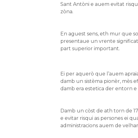
Sant Antòni e auem evitat risqui
zòna.
En aguest sens, eth mur que so
presentaue un vrente signific
part superior important.
Ei per aquerò que l’auem apraia
damb un sistèma pionèr, mès ef
damb era estetica der entorn 
Damb un còst de ath torn de 17
e evitar risqui as persones ei 
administracions auem de velhar