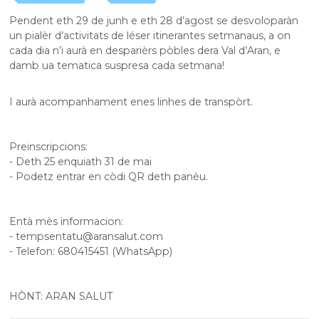
Pendent eth 29 de junh e eth 28 d’agost se desvoloparàn
un pialèr d’activitats de léser itinerantes setmanaus, a on
cada dia n’i aurà en desparièrs pòbles dera Val d’Aran, e
damb ua tematica suspresa cada setmana!
I aurà acompanhament enes linhes de transpòrt.
Preinscripcions:
- Deth 25 enquiath 31 de mai
- Podetz entrar en còdi QR deth panèu.
Entà mès informacion:
-
tempsentatu@aransalut.com
- Telefon: 680415451 (WhatsApp)
HÒNT: ARAN SALUT