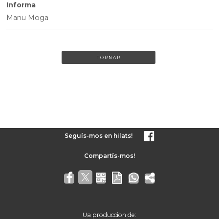
Informa
Manu Moga
TORNAR
Seguís-mos en hilats!
Ua produccion de: