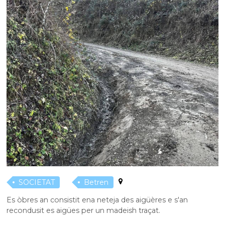
SOCIETAT
Betren
Es òbres an consistit ena neteja des aigüères e s'an
recondusit es aigües per un madeish traçat.