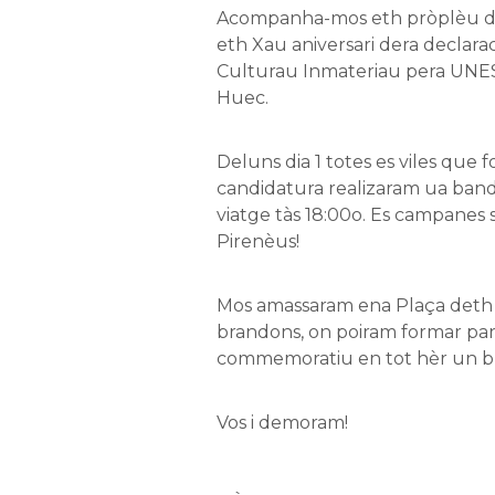
Acompanha-mos eth pròplèu dia
eth Xau aniversari dera declar
Culturau Inmateriau pera UNE
Huec.
Deluns dia 1 totes es viles que
candidatura realizaram ua ba
viatge tàs 18:00o. Es campanes 
Pirenèus!
Mos amassaram ena Plaça deth
brandons, on poiram formar par
commemoratiu en tot hèr un bri
Vos i demoram!