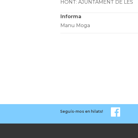
HÒNT: AJUNTAMENT DE LES
Informa
Manu Moga
Seguís-mos en hilats!