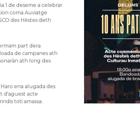
 1 de deseme a celebrar
acion coma Auviatge
SCO des Hèstes deth
 formam part dera
ndoada de campanes ath
sonaràn ath long des
 Haro ena alugada des
t d'aguest acte
ndis toti amassa.