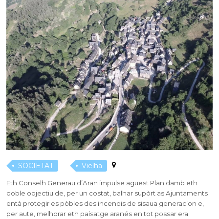
SOCIETAT
Vielha
Eth Conselh Generau d’Aran impulse aguest Plan damb eth
doble objectiu de, per un costat, balhar supòrt as Ajuntaments
entà protegir es pòbles des incendis de sisaua generacion e,
per aute, melhorar eth paisatge aranés en tot possar era