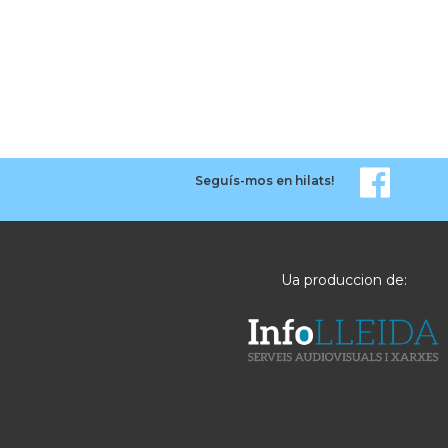
Seguís-mos en hilats!
Ua produccion de: