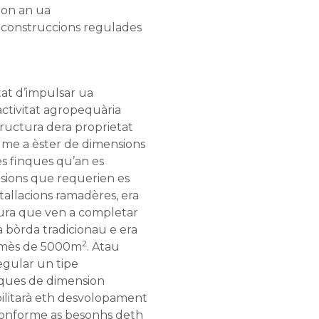
on an ua
 construccions regulades
itat d’impulsar ua
ctivitat agropequària
tructura dera proprietat
ume a èster de dimensions
es finques qu’an es
nsions que requerien es
tallacions ramadères, era
gura que ven a completar
a bòrda tradicionau e era
2
e mès de 5000m
. Atau
egular un tipe
nques de dimension
ilitarà eth desvolopament
conforme as besonhs deth