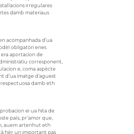
nstallacions irregulares
ètes damb materiaus
ven acompanhada d’ua
odèl obligatòri enes
rà era aportacion de
ministratiu corresponent,
lacion e, coma aspècte
t d’ua imatge d’aguest
 e respectuosa damb eth
aprobacion ei ua hita de
ste país, pr’amor que,
n, auem artenhut eth
tà hèr un important pas