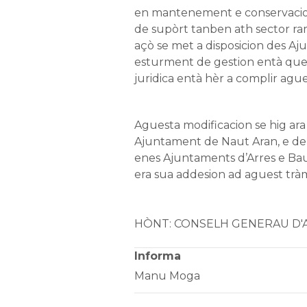
en mantenement e conservacion
de supòrt tanben ath sector ra
açò se met a disposicion des A
esturment de gestion entà que
juridica entà hèr a complir agu
Aguesta modificacion se hig ar
Ajuntament de Naut Aran, e de
enes Ajuntaments d’Arres e Bau
era sua addesion ad aguest tràm
HÒNT: CONSELH GENERAU D'
Informa
Manu Moga