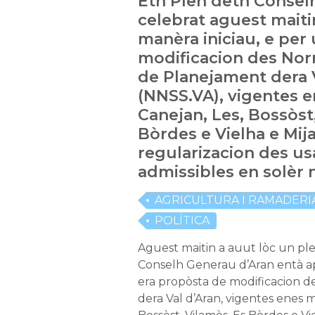
Eth Plen deth Consel
celebrat aguest maiti
manèra iniciau, e per 
modificacion des Nor
de Planejament dera 
(NNSS.VA), vigentes e
Canejan, Les, Bossòst
Bòrdes e Vielha e Mija
regularizacion des us
admissibles en solèr 
AGRICULTURA I RAMADERI
POLÍTICA
Aguest maitin a auut lòc un ple
Conselh Generau d’Aran entà ap
era propòsta de modificacion 
dera Val d’Aran, vigentes enes m