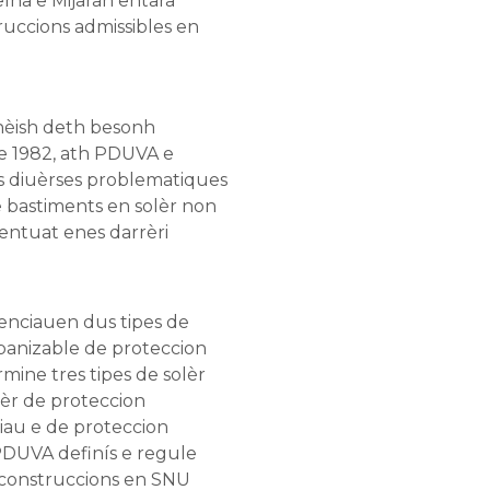
elha e Mijaran entara
ruccions admissibles en
nèish deth besonh
e 1982, ath PDUVA e
s diuèrses problematiques
 bastiments en solèr non
entuat enes darrèri
enciauen dus tipes de
rbanizable de proteccion
ine tres tipes de solèr
lèr de proteccion
riau e de proteccion
PDUVA definís e regule
construccions en SNU