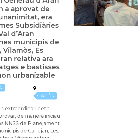
h Generau d’Aran
n a aprovat de
unanimitat, era
mes Subsidiàries
Val d’Aran
nes municipis de
, Vilamòs, Es
ran relativa ara
atges e bastisses
non urbanizable
A
Arròs
n extraordinari deth
rovar, de manèra iniciau,
des NNSS de Planejament
unicipis de Canejan, Les,