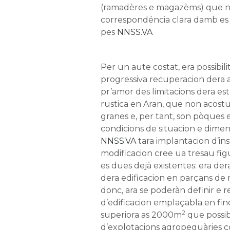
(ramadères e magazèms) que n
correspondéncia clara damb es
pes
NNSS.VA
Per un aute costat, era possibil
progressiva recuperacion dera a
pr’amor des limitacions dera es
rustica en Aran, que non acost
granes e, per tant, son pòques 
condicions de situacion e dime
NNSS.VA
tara implantacion d’ins
modificacion cree ua tresau fi
es dues dejà existentes: era der
dera edificacion en parçans d
donc, ara se poderàn definir e r
d’edificacion emplaçabla en fi
2
superiora as 2000m
que possib
d’explotacions agropequàries 