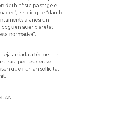
 deth nòste paisatge e
madèr”, e higie que “damb
juntaments aranesi un
 poguen auer claretat
esta normativa”.
a dejà amiada a tèrme per
morarà per resoler-se
sen que non an sollicitat
it.
ARAN