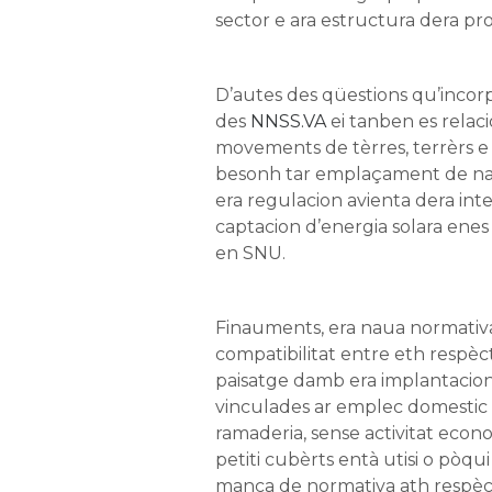
sector e ara estructura dera pro
D’autes des qüestions qu’incor
des
NNSS.VA
ei tanben es rela
movements de tèrres, terrèrs 
besonh tar emplaçament de na
era regulacion avienta dera in
captacion d’energia solara enes
en SNU.
Finauments, era naua normativ
compatibilitat entre eth respèc
paisatge damb era implantacion 
vinculades ar emplec domestic e
ramaderia, sense activitat econ
petiti cubèrts entà utisi o pòqui
manca de normativa ath respèct