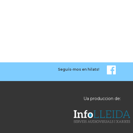
Seguís-mos en hilats!
Ua produccion de: