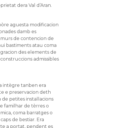
prietat dera Val d’Aran.
pòre aguesta modificacion
cionades damb es
e murs de contencion de
ui bastiments atau coma
tegracion des elements de
 construccions admissibles
a intègre tanben era
te e preservacion deth
de petites installacions
 familhar de tèrres o
omica, coma barratges o
 caps de bestiar. Era
e a portat, pendent es