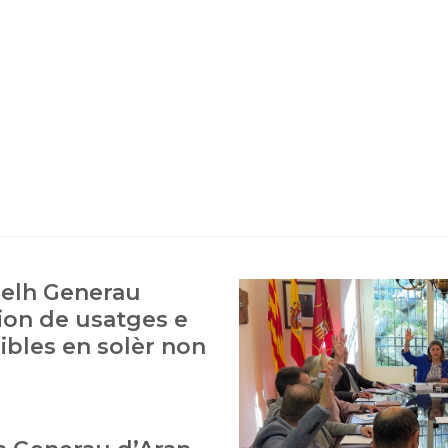
selh Generau
ion de usatges e
ibles en solèr non