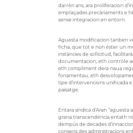
darrèri ans, ara proliferacion d’i
emplaçades precàriaments e h
sense integracion en entorn.
Aguesta modificacion tanben 
ficha, que tot e non èster un m
instàncies de sollicitud, facilita
documentacion, eth contròle ad
eth compliment dera naua regu
fonamentau, eth desvolopamen
tipe d’intervencions unificada
paisatge.
Entara sindica d’Aran “aguesta 
grana transcendéncia entath nò
dempús de decades d’innaccio
consens des administracions en