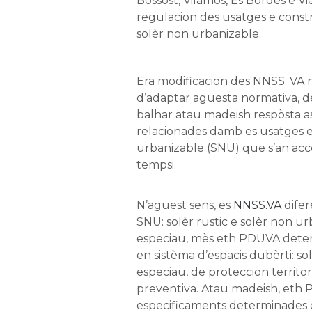
Bossòst, Vilamòs, Es Bòrdes e Vi
regulacion des usatges e const
solèr non urbanizable.
Era modificacion des NNSS. VA 
d’adaptar aguesta normativa, d
balhar atau madeish respòsta a
relacionades damb es usatges e
urbanizable (SNU) que s’an acc
tempsi.
N’aguest sens, es
NNSS.VA
difer
SNU: solèr rustic e solèr non u
especiau, mès eth PDUVA determ
en sistèma d’espacis dubèrti: so
especiau, de proteccion territo
preventiva. Atau madeish, eth 
especificaments determinades 