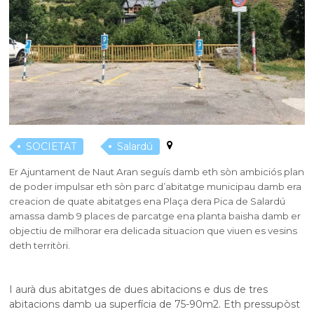
SOCIETAT
Salardú
Er Ajuntament de Naut Aran seguís damb eth sòn ambiciós plan
de poder impulsar eth sòn parc d’abitatge municipau damb era
creacion de quate abitatges ena Plaça dera Pica de Salardú
amassa damb 9 places de parcatge ena planta baisha damb er
objectiu de milhorar era delicada situacion que viuen es vesins
deth territòri.
I aurà dus abitatges de dues abitacions e dus de tres
abitacions damb ua superfícia de 75-90m2. Eth pressupòst