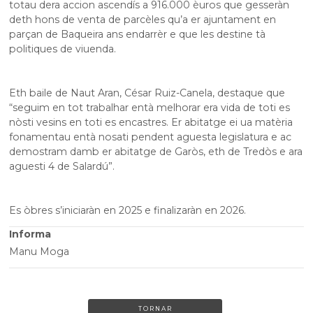
totau dera accion ascendís a 916.000 èuros que gesseràn
deth hons de venta de parcèles qu’a er ajuntament en
parçan de Baqueira ans endarrèr e que les destine tà
politiques de viuenda.
Eth baile de Naut Aran, César Ruiz-Canela, destaque que
“seguim en tot trabalhar entà melhorar era vida de toti es
nòsti vesins en toti es encastres. Er abitatge ei ua matèria
fonamentau entà nosati pendent aguesta legislatura e ac
demostram damb er abitatge de Garòs, eth de Tredòs e ara
aguesti 4 de Salardú”.
Es òbres s’iniciaràn en 2025 e finalizaràn en 2026.
Informa
Manu Moga
TORNAR