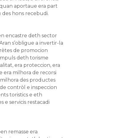
 quan aportaue era part
 des hons recebudi.
en encastre deth sector
Aran s’obligue a invertir-la
rètes de promocion
 impuls deth torisme
litat, era proteccion, era
e era milhora de recorsi
e milhora des productes
s de contròl e inspeccion
ts toristics e eth
 e servicis restacadi
ben remasse era