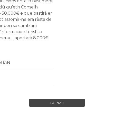
titucions entath bastiment
ardú qu’eth Conselh
 50.000€ e que bastirà er
t assomir-ne era rèsta de
anben se cambiarà
informacion toristica
enerau i aportarà 8.000€
'ARAN
TORNAR