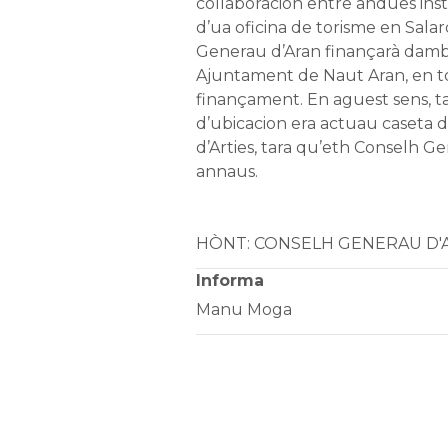
collaboracion entre andues ins
d’ua oficina de torisme en Sal
Generau d’Aran finançarà damb
Ajuntament de Naut Aran, en to
finançament. En aguest sens, t
d’ubicacion era actuau caseta d’
d’Arties, tara qu’eth Conselh G
annaus.
HÒNT: CONSELH GENERAU D
Informa
Manu Moga