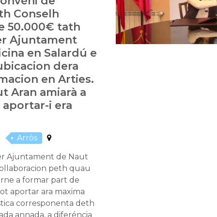
convèni de
eth Conselh
e 50.000€ tath
er Ajuntament
icina en Salardú e
ubicacion dera
macion en Arties.
t Aran amiarà a
aportar-i era
Arròs
er Ajuntament de Naut
collaboracion peth quau
orne a formar part de
tot aportar ara maxima
istica corresponenta deth
ada annada, a diferéncia