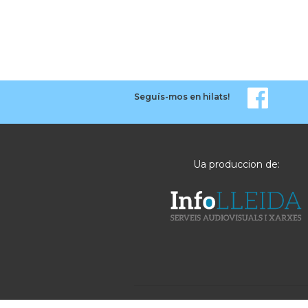
Seguís-mos en hilats!
Ua produccion de: