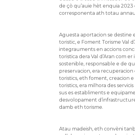
de çò qu’auie hèt enquia 2023
corresponenta ath totau annau
Aguesta aportacion se destine 
toristic, e Foment Torisme Val d’
integrauments en accions conc
toristica dera Val d’Aran com er
sostenible, responsable e de qua
preservacion, era recuperacion 
toristics, eth foment, creacion 
toristics, era milhora des servici
sus es establiments e equipamen
desvolopament d’infrastructures
damb eth torisme.
Atau madeish, eth convèni tan