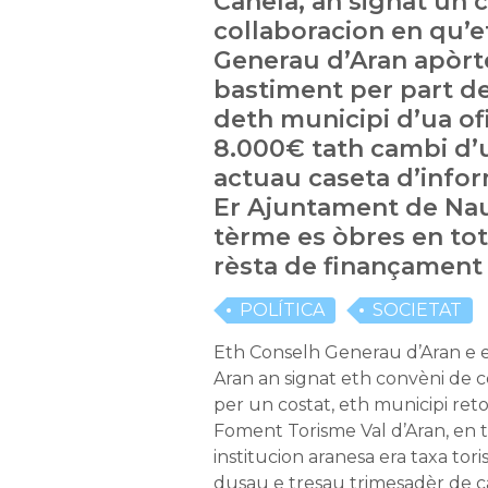
Canela, an signat un 
collaboracion en qu’
Generau d’Aran apòrt
bastiment per part d
deth municipi d’ua of
8.000€ tath cambi d’
actuau caseta d’infor
Er Ajuntament de Nau
tèrme es òbres en tot 
rèsta de finançament
POLÍTICA
SOCIETAT
Eth Conselh Generau d’Aran e 
Aran an signat eth convèni de 
per un costat, eth municipi ret
Foment Torisme Val d’Aran, en 
institucion aranesa era taxa tor
dusau e tresau trimesadèr de c