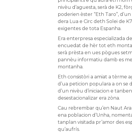
principiants e qu’aurà eth nòm 
nivèu d’aguesta, serà de K2, fòr
poderien èster “Eth Taro”, d’un 
dera Lua e Circ deth Solei de K
exigentes de tota Espanha.
Era enterpresa especializada de
encuedat de hèr tot eth montat
serà prèsta en ues pògues setm
pannèu informatiu damb es me
montanha.
Eth consistòri a amiat a tèrme
d’ua peticion populara a on se
d’un nivèu d’iniciacion e tanb
desestacionalizar era zòna.
Cau rebrembar qu’en Naut Aran 
ena poblacion d’Unha, nomenta
tanplan visitada pr’amor des es
qu’aufrís.