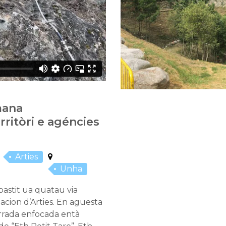
mana
rritòri e agéncies
Arties
Unha
astit ua quatau via
cion d’Arties. En aguesta
errada enfocada entà