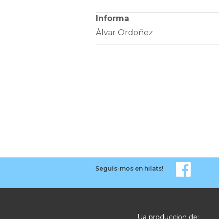
Informa
Àlvar Ordoñez
Seguís-mos en hilats!
Ua produccion de: