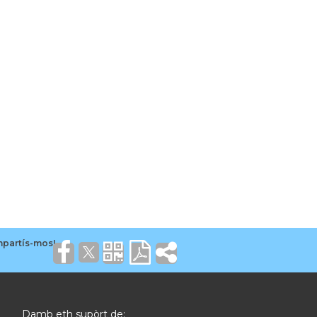
Damb eth supòrt de: