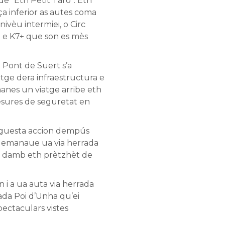
de “Eth Petit Taro”. Eth
ça inferior as autes coma
nivèu intermiei, o Circ
7 e K7+ que son es mès
 Pont de Suert s’a
ge dera infraestructura e
anes un viatge arribe eth
sures de seguretat en
 aguesta accion dempús
 demanaue ua via herrada
en damb eth prètzhèt de
i a ua auta via herrada
da Poi d’Unha qu’ei
pectaculars vistes