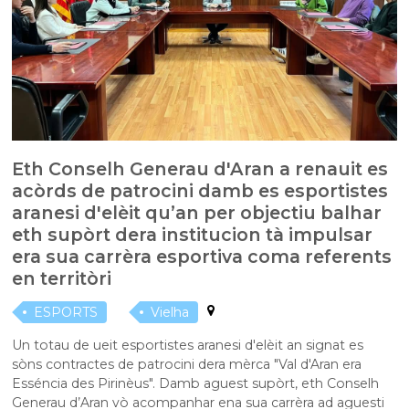
Eth Conselh Generau d'Aran a renauit es
acòrds de patrocini damb es esportistes
aranesi d'elèit qu’an per objectiu balhar
eth supòrt dera institucion tà impulsar
era sua carrèra esportiva coma referents
en territòri
ESPORTS
Vielha
Un totau de ueit esportistes aranesi d'elèit an signat es
sòns contractes de patrocini dera mèrca "Val d'Aran era
Esséncia des Pirinèus". Damb aguest supòrt, eth Conselh
Generau d’Aran vò acompanhar ena sua carrèra ad aguesti