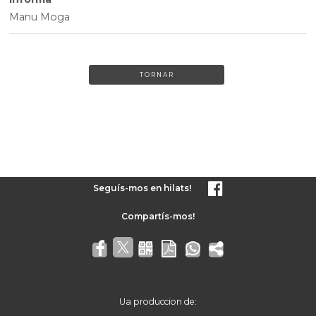
Manu Moga
TORNAR
Seguís-mos en hilats!
Ua produccion de: