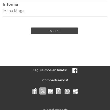
Informa
Manu Moga
TORNAR
Seguís-mos en hilats!
Ua produccion de: