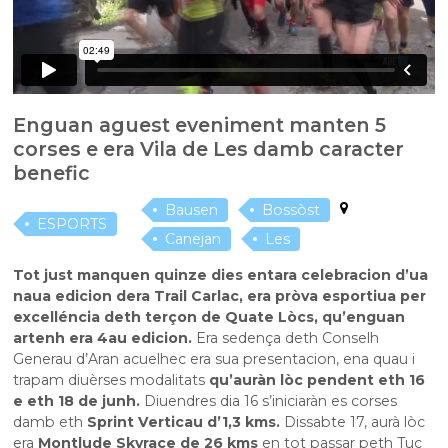
Enguan aguest eveniment manten 5
corses e era Vila de Les damb caracter
benefic
Bausen
Bossòst
ESPORTS
Canejan
Les
Tot just manquen quinze dies entara celebracion d’ua
naua edicion dera Trail Carlac, era pròva esportiua per
excelléncia deth terçon de Quate Lòcs, qu’enguan
artenh era 4au edicion.
Era sedença deth Conselh
Generau d’Aran acuelhec era sua presentacion, ena quau i
trapam diuèrses modalitats
qu’auràn lòc pendent eth 16
e eth 18 de junh.
Diuendres dia 16 s’iniciaràn es corses
damb eth
Sprint Verticau d’1,3 kms.
Dissabte 17, aurà lòc
era
Montlude Skyrace de 26 kms
en tot passar peth Tuc