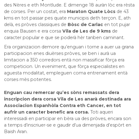
des Nères e eth Montlude. E dimenge 18 auràn lòc era rèsta
de corses. Per un costat, era
Maraton Quate Lòcs
de 43
kms en tot passar pes quate municipis deth terçon. E, ath
delà, es pròves classiques de
Bòsc de Carlac
en tot pujar
enquia Bausen e era corsa
Vila de Les de 9 kms
de
caracter popular e que se poderà hèr tanben caminant.
Era organizacion demore qu’enguan i torne a auer ua grana
participacion enes diuèrses pròves, se ben i aurà ua
limitacion a 350 corredors entà non massificar fòrça era
competicion. Un eveniment, que fòrça especialistes en
aguesta modalitat, empleguen coma entrenament entà
corses mès potentes.
Enguan cau remercar qu’es sòns remassats dera
inscripcion dera corsa Vila de Les anarà destinada ara
Associacion Espanhòla Contra eth Cancer, en tot
aufrir un caracter benefic ara corsa.
Toti aqueri
interessadi en participar en bèra ua des pròves, encara son
a temps d’inscriuer-se e gaudir d’ua dimenjada d’espòrt en
Baish Aran.