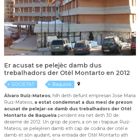
Er acusat se pelejèc damb dus
trebalhadors der Otèl Montarto en 2012
SOCIETAT
Baquèira
Álvaro Ruiz-Mateos
, hilh deth defunt empresari Jose Maria
Ruiz-Mateos,
a estat condemnat a dus mesi de preson
acusat de pelejar-se damb dus trebalhadors der Otèl
Montarto de Baqueira
pendent era net deth 30 de
deseme de 2012. Un grop de joeni, a on se i trapaue Ruiz-
Mateos, se pelejèren damb eth cap de codina der otèl e
damb et sòn ajudant, ena entrada der Otèl Montarto ath