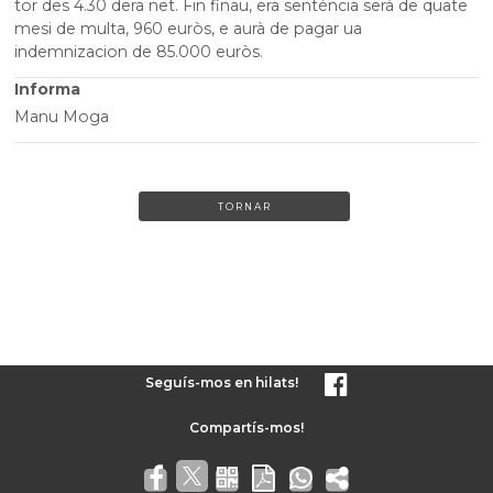
tor des 4.30 dera net. Fin finau, era senténcia serà de quate
mesi de multa, 960 euròs, e aurà de pagar ua
indemnizacion de 85.000 euròs.
Informa
Manu Moga
TORNAR
Seguís-mos en hilats!