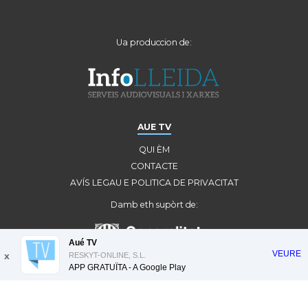
Ua produccion de:
AUE TV
QUI ÈM
CONTACTE
AVÍS LEGAU E POLITICA DE PRIVACITAT
Damb eth supòrt de:
Aué TV
VEURE
x
RESKYT-ONLINE, S.L.
APP GRATUÏTA - A
Google Play