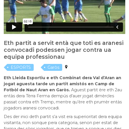
Eth partit a servit entà que toti es aranesi
convocadi podessen jogar contra ua
equipa professionau
ESPORTS
Garòs
Eth Lleida Esportiu e eth Combinat dera Val d’Aran an
jogat aguesta tarde un partit amistós en Camp de
Fotbòl de Naut Aran en Garòs.
Aguest partit ère eth 2au
entàs dera Tèrra Ferma dempús d’auer jogat dimèrcles
passat contra eth Tremp, mentre qu’ère eth prumèr entàs
jogadors aranesi convocadi.
Des der inici deth partit s’a vist era superioritat dera equipa
visitanta, non sonque pera categoria, senon per estat de
forma des sòns jogadors, que se trapen a sonque uns dies