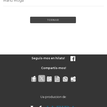
Manu Moga
TORNAR
Seguís-mos en hilats!
Ua produccion de: