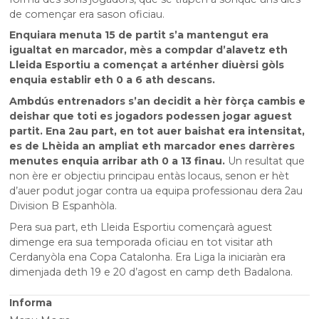
de començar era sason oficiau.
Enquiara menuta 15 de partit s’a mantengut era
igualtat en marcador, mès a compdar d’alavetz eth
Lleida Esportiu a començat a arténher diuèrsi gòls
enquia establir eth 0 a 6 ath descans.
Ambdús entrenadors s’an decidit a hèr fòrça cambis e
deishar que toti es jogadors podessen jogar aguest
partit. Ena 2au part, en tot auer baishat era intensitat,
es de Lhèida an ampliat eth marcador enes darrères
menutes enquia arribar ath 0 a 13 finau.
Un resultat que
non ère er objectiu principau entàs locaus, senon er hèt
d’auer podut jogar contra ua equipa professionau dera 2au
Division B Espanhòla.
Pera sua part, eth Lleida Esportiu començarà aguest
dimenge era sua temporada oficiau en tot visitar ath
Cerdanyòla ena Copa Catalonha. Era Liga la iniciaràn era
dimenjada deth 19 e 20 d’agost en camp deth Badalona.
Informa