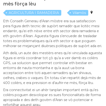
mès fòrça lèu
AGRICULTURA I RAMADERIA
Vilamòs
Eth Conselh Generau d’Aran mòstre era sua satisfaccion
pera figura deth tecnic de supòrt ramadèr que licitèc mesi
endarrèr, qu’ei eth nèxe entre eth sector dera ramaderia e
eth govèrn d’Aran. Aguesta figura s’encuede de trasladar
totes es problematiques qu’a eth sector e que poguen
milhorar-se mejançant diuèrses politiques de supòrt ada eri.
Ath delà, un aute des mestièrs enes qu’ei vinculada aguesta
figura ei entà coordinar tot çò qu’a a veir damb es colièrs
GPS, ua solucion que permet controlar eth bestiar en
entorns de nauta montanha e qu’a auut ua bona
acceptacion entre toti aqueri ramadèrs qu’an shivaus,
oelhes, crabes o vaques. En totau s’an repartit dejà mès de
400 colièrs, e era prevision ei d’aufrir-ne mès, fòrça lèu.
Era connectivitat ei un ahèr tanplan important entà qu’es
colièrs poguen desvolopar es sues foncionalitats de forma
apropiada e des deth govèrn d’Aran se vò potenciar e
refortilhar aguest airau.