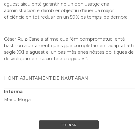
aguest airau entà garantir-ne un bon usatge ena
administracion e damb er objectiu d’auer ua major
eficiéncia en tot redusir en un 50% es tempsi de demora.
César Ruiz-Canela afirme que “èm comprometudi entà
bastir un ajuntament que sigue completament adaptat ath
segle XXI e aguest ei un pas mès enes nòstes politiques de
desvolopament socio-tecnologiques”.
HÒNT: AJUNTAMENT DE NAUT ARAN
Informa
Manu Moga
TORNAR