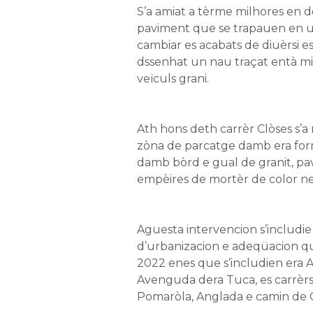
S’a amiat a tèrme milhores en d
paviment que se trapauen en u
cambiar es acabats de diuèrsi esp
dssenhat un nau traçat entà mi
veïculs grani.
Ath hons deth carrèr Clòses s’a 
zòna de parcatge damb era form
damb bòrd e gual de granit, 
empèires de mortèr de color ne
Aguesta intervencion s’includi
d’urbanizacion e adeqüacion qu’
2022 enes que s’includien era 
Avenguda dera Tuca, es carrèrs
Pomaròla, Anglada e camin de 