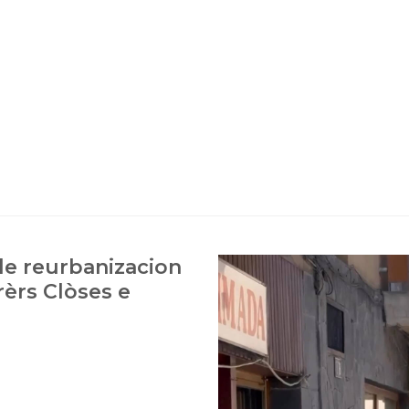
 de reurbanizacion
èrs Clòses e