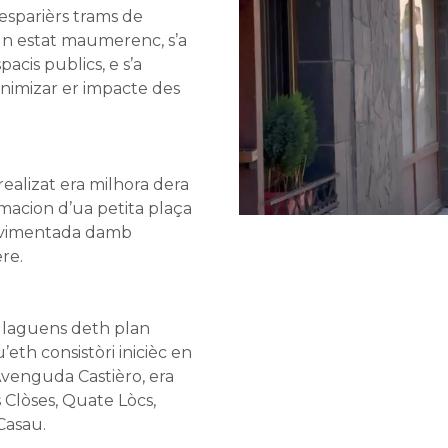
esparièrs trams de
n estat maumerenc, s’a
acis publics, e s’a
nimizar er impacte des
realizat era milhora dera
acion d’ua petita plaça
pavimentada damb
re.
e laguens deth plan
eth consistòri inicièc en
Avenguda Castièro, era
 Clòses, Quate Lòcs,
Casau.