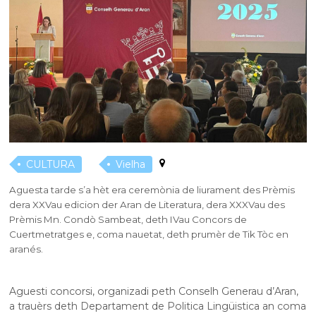
CULTURA
Vielha
Aguesta tarde s’a hèt era ceremònia de liurament des Prèmis
dera XXVau edicion der Aran de Literatura, dera XXXVau des
Prèmis Mn. Condò Sambeat, deth IVau Concors de
Cuertmetratges e, coma nauetat, deth prumèr de Tik Tòc en
aranés.
Aguesti concorsi, organizadi peth Conselh Generau d’Aran,
a trauèrs deth Departament de Politica Lingüistica an coma