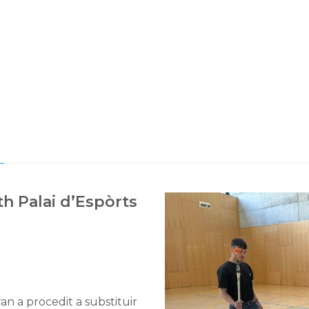
a
th Palai d’Espòrts
an a procedit a substituir