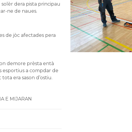
olèr dera pista principau
çar-ne de naues.
es de jòc afectades pera
cion demore prèsta entà
s esportius a compdar de
tota era sason d’ostiu.
HA E MIJARAN