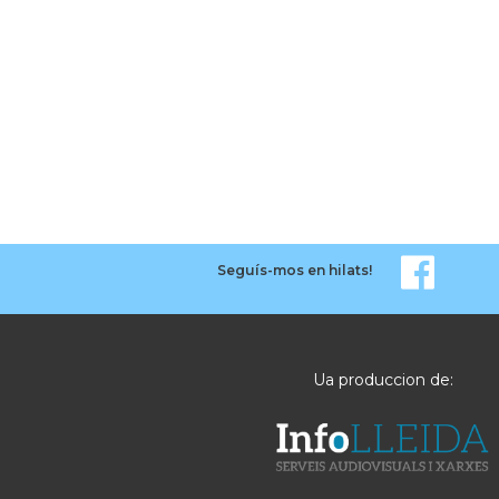
Seguís-mos en hilats!
Ua produccion de: