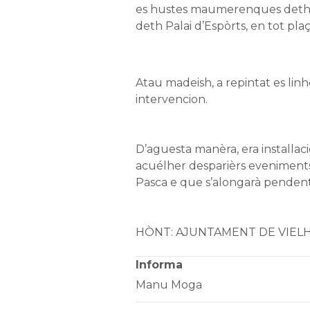
es hustes maumerenques deth s
deth Palai d’Espòrts, en tot pla
Atau madeish, a repintat es linh
intervencion.
D’aguesta manèra, era installa
acuélher desparièrs eveniment
Pasca e que s’alongarà pendent 
HÒNT: AJUNTAMENT DE VIEL
Informa
Manu Moga