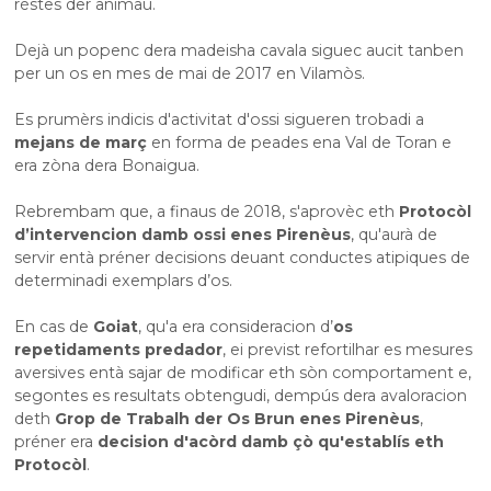
rèstes der animau.
Dejà un popenc dera madeisha cavala siguec aucit tanben
per un os en mes de mai de 2017 en Vilamòs.
Es prumèrs indicis d'activitat d'ossi sigueren trobadi a
mejans de març
en forma de peades ena Val de Toran e
era zòna dera Bonaigua.
Rebrembam que, a finaus de 2018, s'aprovèc eth
Protocòl
d’intervencion damb ossi enes Pirenèus
, qu'aurà de
servir entà préner decisions deuant conductes atipiques de
determinadi exemplars d’os.
En cas de
Goiat
, qu'a era consideracion d’
os
repetidaments predador
, ei previst refortilhar es mesures
aversives entà sajar de modificar eth sòn comportament e,
segontes es resultats obtengudi, dempús dera avaloracion
deth
Grop de Trabalh der Os Brun enes Pirenèus
,
préner era
decision d'acòrd damb çò qu'establís eth
Protocòl
.