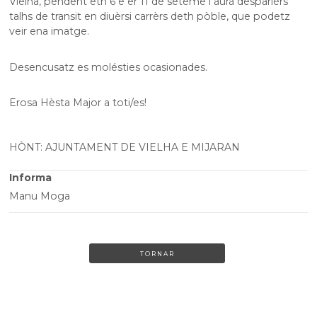
Vielha, pendent eth 6 e er 11 de seteme i aurà desparièrs
talhs de transit en diuèrsi carrèrs deth pòble, que podetz
veir ena imatge.
Desencusatz es molésties ocasionades.
Erosa Hèsta Major a toti/es!
HÒNT: AJUNTAMENT DE VIELHA E MIJARAN
Informa
Manu Moga
TORNAR