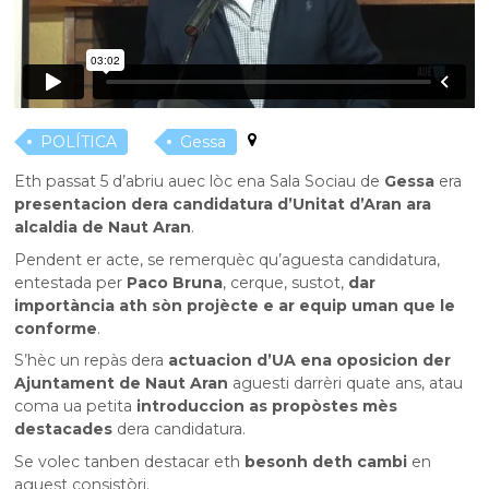
POLÍTICA
Gessa
Eth passat 5 d’abriu auec lòc ena Sala Sociau de
Gessa
era
presentacion dera candidatura d’Unitat d’Aran ara
alcaldia de Naut Aran
.
Pendent er acte, se remerquèc qu’aguesta candidatura,
entestada per
Paco Bruna
, cerque, sustot,
dar
importància ath sòn projècte e ar equip uman que le
conforme
.
S’hèc un repàs dera
actuacion d’UA ena oposicion der
Ajuntament de Naut Aran
aguesti darrèri quate ans, atau
coma ua petita
introduccion as propòstes mès
destacades
dera candidatura.
Se volec tanben destacar eth
besonh deth cambi
en
aguest consistòri.