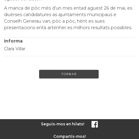
A manca de pòc mès d’un mes entad aguest 26 de mai, es
diuèrses candidatures as ajuntaments municipaus e
Conselh Generau van, pòc a pòc, hènt es sues
presentacions entà arténher es milhors resultats possibles.
Informa
Clara Villar
TORNAR
Seguís-mos en hilats!