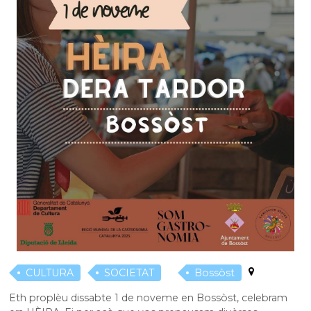
CULTURA
SOCIETAT
Bossòst
Eth proplèu dissabte 1 de noveme en Bossòst, celebram