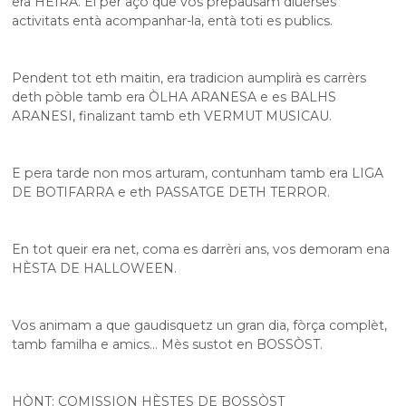
era HÈIRA. Ei per açò que vos prepausam diuèrses
activitats entà acompanhar-la, entà toti es publics.
Pendent tot eth maitin, era tradicion aumplirà es carrèrs
deth pòble tamb era ÒLHA ARANESA e es BALHS
ARANESI, finalizant tamb eth VERMUT MUSICAU.
E pera tarde non mos arturam, contunham tamb era LIGA
DE BOTIFARRA e eth PASSATGE DETH TERROR.
En tot queir era net, coma es darrèri ans, vos demoram ena
HÈSTA DE HALLOWEEN.
Vos animam a que gaudisquetz un gran dia, fòrça complèt,
tamb familha e amics… Mès sustot en BOSSÒST.
HÒNT: COMISSION HÈSTES DE BOSSÒST