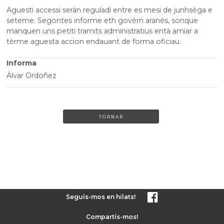
Aguesti accessi seràn reguladi entre es mesi de junhsèga e
seteme. Segontes informe eth govèrn aranés, sonque
manquen uns petiti tramits administratius entà amiar a
tèrme aguesta accion endauant de forma oficiau.
Informa
Àlvar Ordoñez
TORNAR
Seguís-mos en hilats!