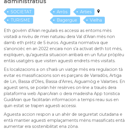
administratius
SOCIETAT
Arròs
Arties
TURISME
Bagergue
Vielha
Eth govèrn d’Aran regularà es accessi as entorns mès
visitadi a nivèu de miei naturau dera Val d’Aran mès non
damb eth prètz de 5 èuros. Aguesta normativa que
s’anoncièc en an 2022 encara non s’a activat deth tot mès,
expliquen, qu’aguesta situacion arribarà en un futur pròplèu
entàs usatgèrs que visiten aguesti endrets mès visitats.
Es localizacions a on s’harà un viatge mès era regulacion tà
evitar es massificacions son es parçans de Varradòs, Artiga
de Lin, Bassa d’Oles, Bassa d’Arres, Aiguamòg e Valarties. En
aguest sens, se poiràn hèr resèrves on-line a trauès dera
plataforma web AparcAran o dera madeisha App toristica
GuidAran que facilitaràn informacion a temps reau sus en
quin estat se trapen aguesti accessi.
Aguesta accion respon a un ahèr de seguretat ciutadana e
entà mantier aguesti emplaçaments mèns massificats entà
aumentar era sostenibilitat ena zòna.