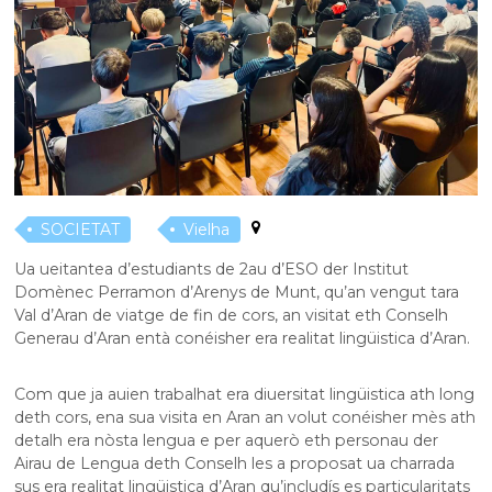
SOCIETAT
Vielha
Ua ueitantea d’estudiants de 2au d’ESO der Institut
Domènec Perramon d’Arenys de Munt, qu’an vengut tara
Val d’Aran de viatge de fin de cors, an visitat eth Conselh
Generau d’Aran entà conéisher era realitat lingüistica d’Aran.
Com que ja auien trabalhat era diuersitat lingüistica ath long
deth cors, ena sua visita en Aran an volut conéisher mès ath
detalh era nòsta lengua e per aquerò eth personau der
Airau de Lengua deth Conselh les a proposat ua charrada
sus era realitat lingüistica d’Aran qu’includís es particularitats