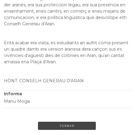
der aranés, era sua proteccion legau, era sua preséncia en
ensenhament, enes carrèrs, en comèrç e enes mejans de
comunicacion, e era politica lingüistica que desvolòpe eth
Conselh Generau d’Aran.
Entà acabar era visita, es estudiants an aufrit coma present
un quadre damb era version aranesa dera cançon sus es
vivéncies d’aguesti dies de colònies en Aran, qu’an cantat
amassa ena Plaça d’Aran.
HÒNT: CONSELH GENERAU D'ARAN
Informa
Manu Moga
TORNAR