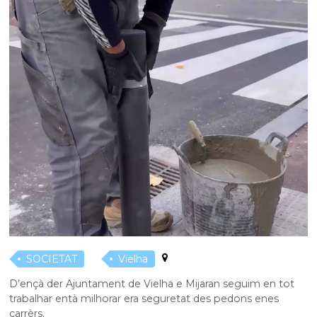
SOCIETAT
Vielha
D’ençà der Ajuntament de Vielha e Mijaran seguim en tot
trabalhar entà milhorar era seguretat des pedons enes
carrèrs.