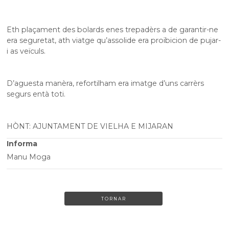
Eth plaçament des bolards enes trepadèrs a de garantir-ne
era seguretat, ath viatge qu’assolide era proïbicion de pujar-
i as veïculs.
D’aguesta manèra, refortilham era imatge d’uns carrèrs
segurs entà toti.
HÒNT: AJUNTAMENT DE VIELHA E MIJARAN
Informa
Manu Moga
TORNAR