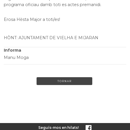
programa oficiau damb toti es actes premanidi.
Erosa Hèsta Major a toti/es!
HÒNT: AJUNTAMENT DE VIELHA E MIJARAN
Informa
Manu Moga
TORNAR
Seguís-mos en hilats!