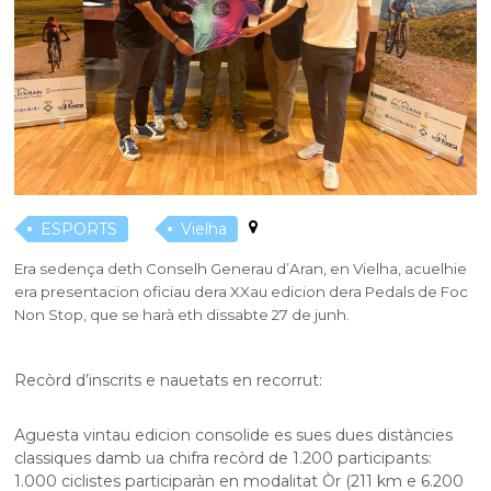
ESPORTS
Vielha
Era sedença deth Conselh Generau d’Aran, en Vielha, acuelhie
era presentacion oficiau dera XXau edicion dera Pedals de Foc
Non Stop, que se harà eth dissabte 27 de junh.
Recòrd d’inscrits e nauetats en recorrut:
Aguesta vintau edicion consolide es sues dues distàncies
classiques damb ua chifra recòrd de 1.200 participants:
1.000 ciclistes participaràn en modalitat Òr (211 km e 6.200