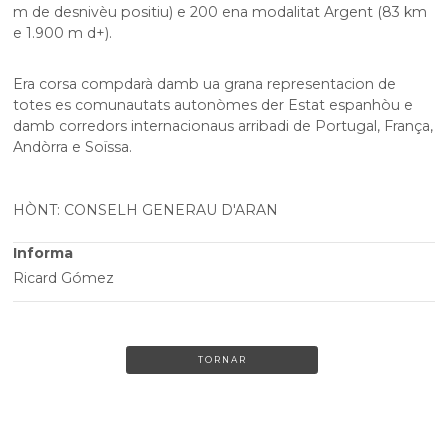
m de desnivèu positiu) e 200 ena modalitat Argent (83 km
e 1.900 m d+).
Era corsa compdarà damb ua grana representacion de
totes es comunautats autonòmes der Estat espanhòu e
damb corredors internacionaus arribadi de Portugal, França,
Andòrra e Soïssa.
HÒNT: CONSELH GENERAU D'ARAN
Informa
Ricard Gómez
TORNAR