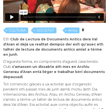
CULTURA
SOCIETAT
Arròs
Eth
Club de Lectura de Documents Antics dera Val
d’Aran ei dejà ua realitat dempús der exit qu’auec eth
talhèr de lectura de documents antics amiat a tèrme
en junh
.
D’aguesta forma, es components d’aguest caracteristic
Club
s'amassen un dissabte ath mes en Archiu
Generau d’Aran entà liéger e trabalhar bèri documents
depausadi
.
Tot comencèc gràcies a ua activitat que s’organizèc
pendent eth passat mes de junh damb motiu deth Dia
Internacionau des Archius. Atau, en Archiu Generau d’Aran
s’amièc a tèrme un talhèr de lectura de documents antics
dera Val d’Aran. Era activitat auie coma objectiu aufrir es