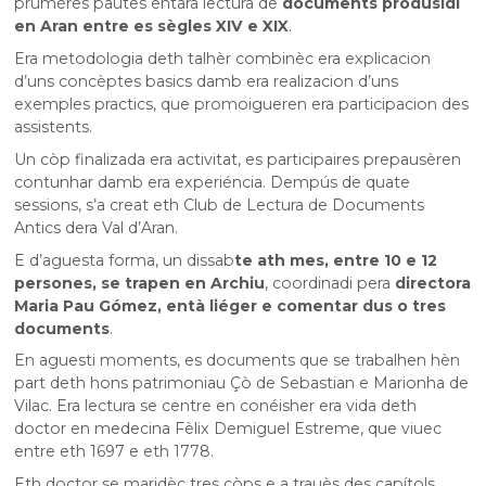
prumères pautes entara lectura de
documents produsidi
en Aran entre es sègles XIV e XIX
.
Era metodologia deth talhèr combinèc era explicacion
d’uns concèptes basics damb era realizacion d’uns
exemples practics, que promoigueren era participacion des
assistents.
Un còp finalizada era activitat, es participaires prepausèren
contunhar damb era experiéncia. Dempús de quate
sessions, s’a creat eth Club de Lectura de Documents
Antics dera Val d’Aran.
E d’aguesta forma, un dissab
te ath mes, entre 10 e 12
persones, se trapen en Archiu
, coordinadi pera
directora
Maria Pau Gómez, entà liéger e comentar dus o tres
documents
.
En aguesti moments, es documents que se trabalhen hèn
part deth hons patrimoniau Çò de Sebastian e Marionha de
Vilac. Era lectura se centre en conéisher era vida deth
doctor en medecina Fèlix Demiguel Estreme, que viuec
entre eth 1697 e eth 1778.
Eth doctor se maridèc tres còps e a trauès des capítols