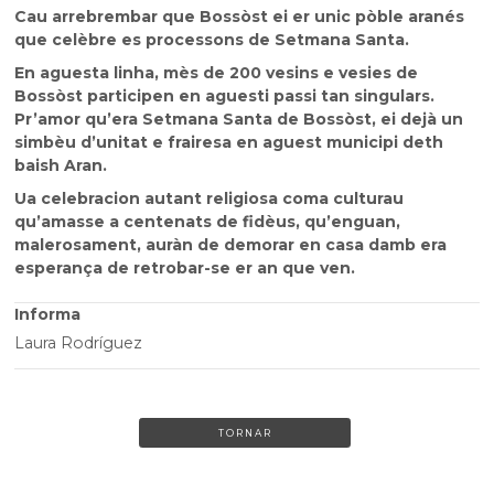
Cau arrebrembar que Bossòst ei er unic pòble aranés
que celèbre es processons de Setmana Santa.
En aguesta linha, mès de 200 vesins e vesies de
Bossòst participen en aguesti passi tan singulars.
Pr’amor qu’era Setmana Santa de Bossòst, ei dejà un
simbèu d’unitat e frairesa en aguest municipi deth
baish Aran.
Ua celebracion autant religiosa coma culturau
qu’amasse a centenats de fidèus, qu’enguan,
malerosament, auràn de demorar en casa damb era
esperança de retrobar-se er an que ven.
Informa
Laura Rodríguez
TORNAR