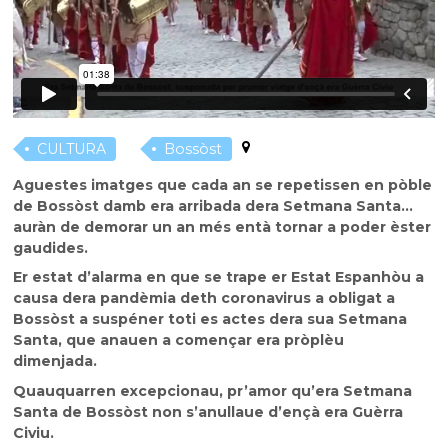
CULTURA
Bossòst
Aguestes imatges que cada an se repetissen en pòble
de Bossòst damb era arribada dera Setmana Santa…
auràn de demorar un an més entà tornar a poder èster
gaudides.
Er estat d’alarma en que se trape er Estat Espanhòu a
causa dera pandèmia deth coronavirus a obligat a
Bossòst a suspéner toti es actes dera sua Setmana
Santa, que anauen a començar era pròplèu
dimenjada.
Quauquarren excepcionau, pr’amor qu’era Setmana
Santa de Bossòst non s’anullaue d’ençà era Guèrra
Civiu.