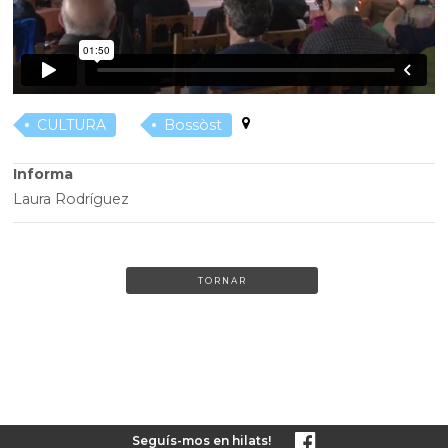
CULTURA
Bossòst
Informa
Laura Rodríguez
TORNAR
Seguís-mos en hilats!