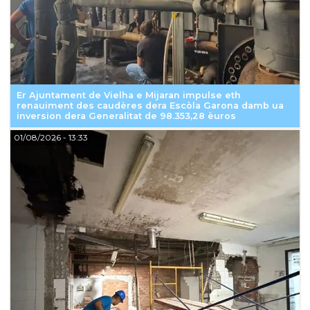
Er Ajuntament de Vielha e Mijaran impulse eth
renauiment des caudères dera Escòla Garona damb ua
inversion dera Generalitat de 98.353,28 èuros
01/08/2026
- 13:33