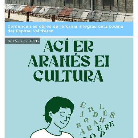
Comencen es òbres de reforma integrau dera codina
der Espitau Val d'Aran
27/07/2026
- 13:38