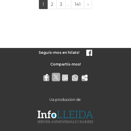
Last
(current)
Próxima
1
2
3
...
141
›
página
Seguís-mos en hilats!
Ua produccion de: