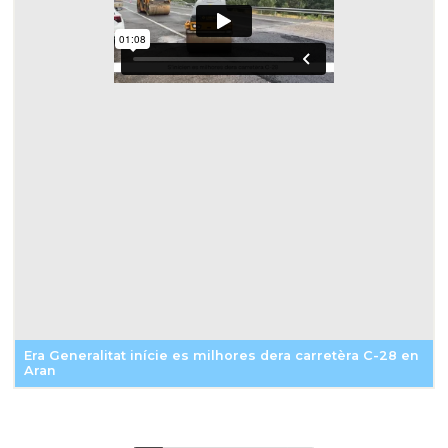
Era Generalitat inície es milhores dera carretèra C-28 en
Aran