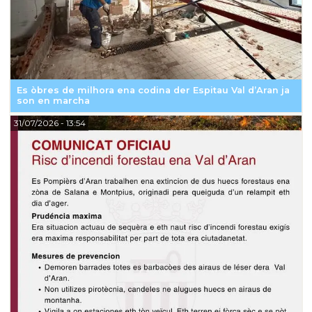
Es òbres de milhora ena codina der Espitau Val d’Aran ja
son en marcha
31/07/2026
- 13:54