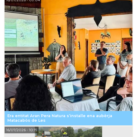
Era entitat Aran Pera Natura s’installe ena aubèrja
Matacabòs de Les
16/07/2026
- 10:19