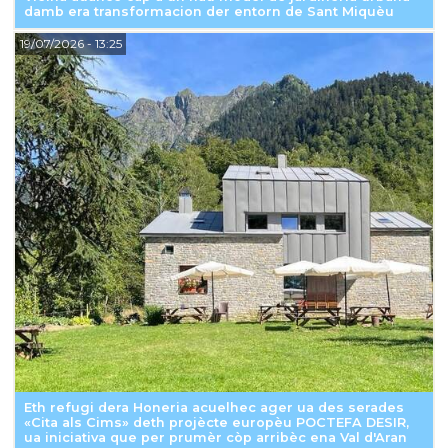
damb era transformacion der entorn de Sant Miquèu
19/07/2026
- 13:25
Eth refugi dera Honeria acuelhec ager ua des serades
«Cita als Cims» deth projècte europèu POCTEFA DESIR,
ua iniciativa que per prumèr còp arribèc ena Val d'Aran