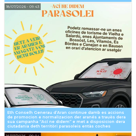
18/07/2026
- 09:43
Eth Conselh Generau d’Aran continue damb es accions
de promocion e normalizacion der aranés a trauès dera
sua campanha “Ací ne didem” e met a disposicion dera
ciutadania deth territòri parasoleis entàs coches
16/07/2026
- 09:04