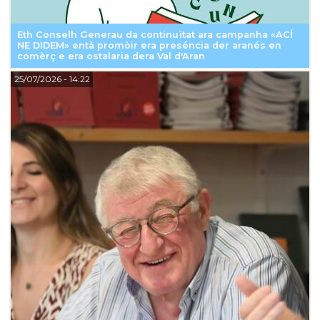
Eth Conselh Generau da continuïtat ara campanha «ACÍ
NE DIDEM» entà promòir era preséncia der aranés en
comèrç e era ostalaria dera Val d'Aran
25/07/2026
- 14:22