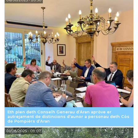
Eth plen deth Conselh Generau d’Aran apròve er
autrejament de distincions d’aunor a personau deth Còs
de Pompièrs d’Aran
01/08/2025
- 09:07