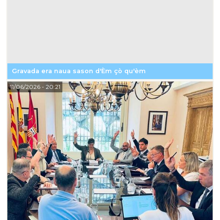
Gravada era naua sason d'Èm çò qu'èm
11/06/2026
- 20:21