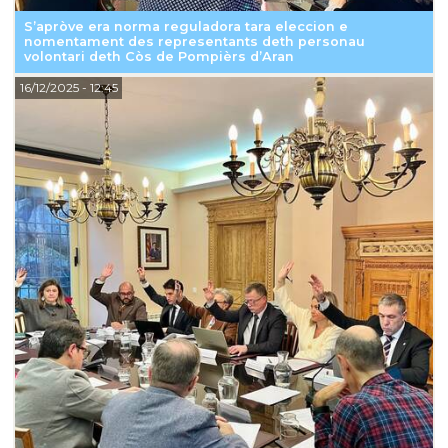
S’apròve era norma reguladora tara eleccion e
nomentament des representants deth personau
volontari deth Còs de Pompièrs d’Aran
16/12/2025
- 12:45