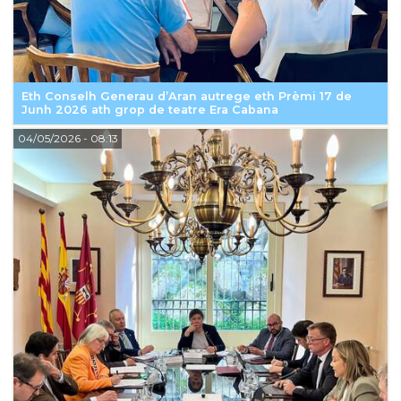
Eth Conselh Generau d’Aran autrege eth Prèmi 17 de
Junh 2026 ath grop de teatre Era Cabana
04/05/2026
- 08:13