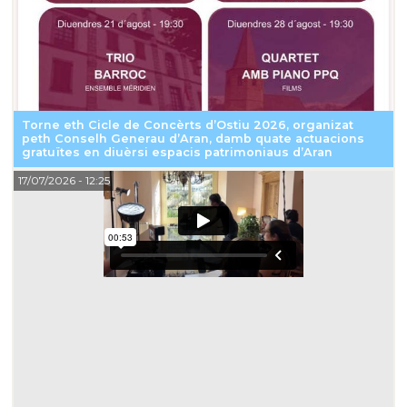
Torne eth Cicle de Concèrts d’Ostiu 2026, organizat
peth Conselh Generau d’Aran, damb quate actuacions
gratuïtes en diuèrsi espacis patrimoniaus d’Aran
17/07/2026
- 12:25