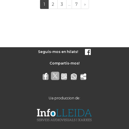
Last
(current)
Próxima
1
2
3
...
7
›
página
Seguís-mos en hilats!
Ua produccion de: