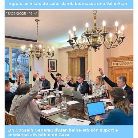
Impuls as hilats de calor damb biomassa ena Val d’Aran
16/09/2025
- 19:41
Eth Conselh Generau d’Aran balhe eth sòn supòrt e
solidaritat ath pòble de Gaza