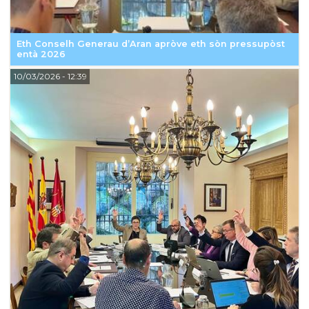
Eth Conselh Generau d’Aran apròve eth sòn pressupòst
entà 2026
10/03/2026
- 12:39