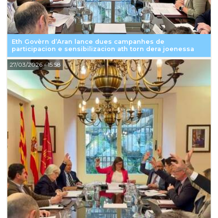
Eth Govèrn d’Aran lance dues campanhes de
participacion e sensibilizacion ath torn dera joenessa
27/03/2026
- 15:58