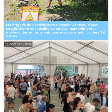
Era brigada de Servicis deth Conselh Generau d’Aran
seguís damb es trabalhs de neteja, manteniment e
melhora des entorns naturaus e espacis publics dera Val
d’Aran
29/08/2025
- 16:56