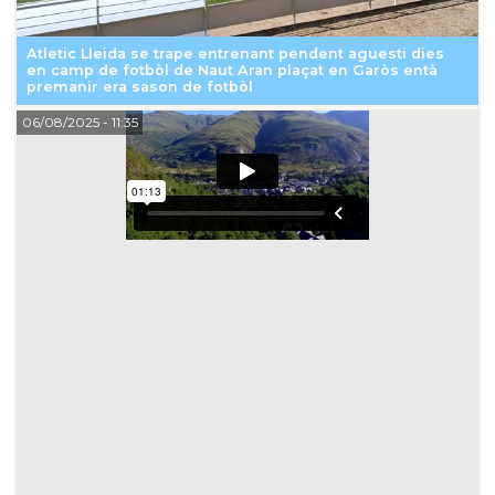
Atletic Lleida se trape entrenant pendent aguesti dies
en camp de fotbòl de Naut Aran plaçat en Garòs entà
premanir era sason de fotbòl
06/08/2025
- 11:35