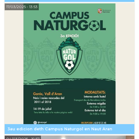
17/03/2025
- 13:53
3au edicion deth Campus Naturgol en Naut Aran
04/03/2025
- 19:57