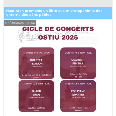
Naut Aran premanís un libre sus microtoponimia des
entorns des sòns pòbles
04/08/2025
- 20:56