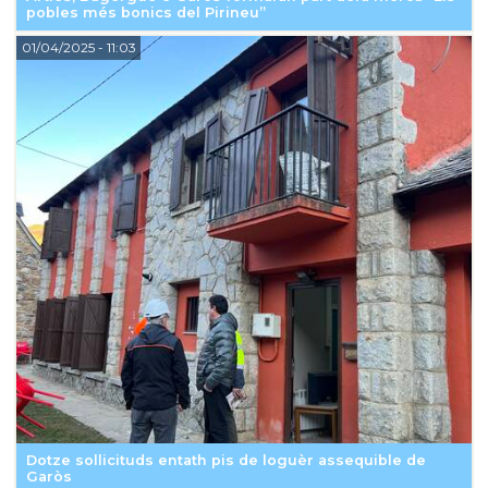
pobles més bonics del Pirineu”
01/04/2025
- 11:03
Dotze sollicituds entath pis de loguèr assequible de
Garòs