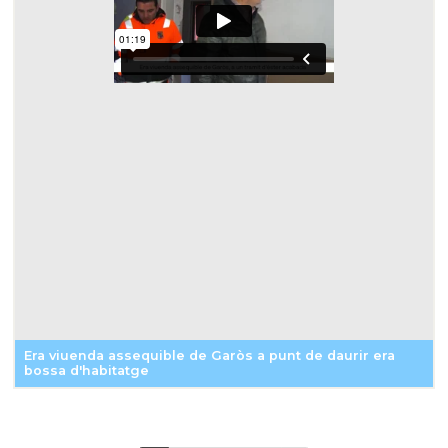
Era viuenda assequible de Garòs a punt de daurir era
bossa d'habitatge