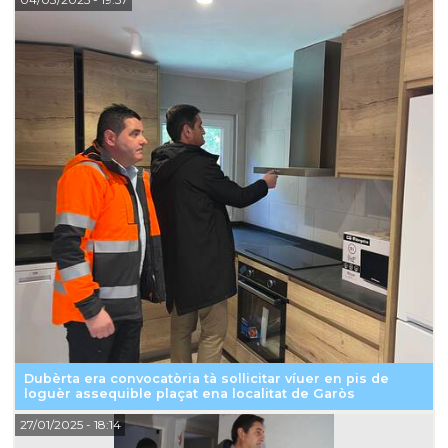
Dubèrta era convocatòria tà sollicitar víuer en pis de
loguèr assequible plaçat ena localitat de Garòs
27/01/2025
- 18:14