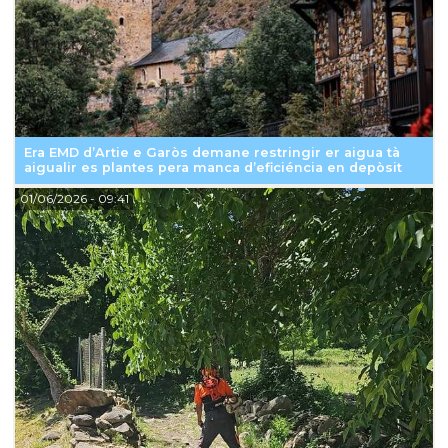
Era EMD d’Artie e Garòs demane restringir er aigua tà
aigualir es plantes pera manca d’eficiéncia en depòsit
01/06/2026
- 09:41