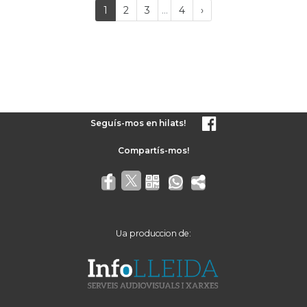
Last
(current)
Próxima
1
2
3
...
4
›
página
Seguís-mos en hilats!
Ua produccion de: