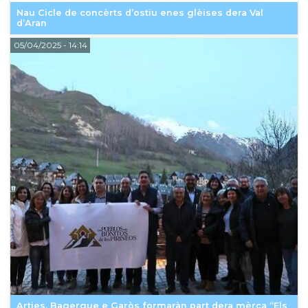
Nau Cicle de concèrts d’ostiu enes glèises dera Val
d’Aran
05/04/2025
- 14:14
Arties, Bagergue e Garòs formaràn part dera mèrca “Els