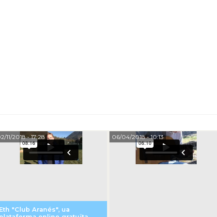
2/11/2018
- 17:28
06/04/2018
- 10:13
Eth "Club Aranés", ua
plataforma online gratuïta