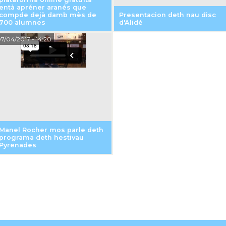
entà apréner aranés que
compde dejà damb mès de
Presentacion deth nau disc
700 alumnes
d'Alidé
7/04/2017
- 14:20
Manel Rocher mos parle deth
programa deth hestivau
Pyrenades