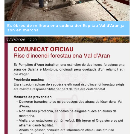
Es òbres de milhora ena codina der Espitau Val d’Aran ja
son en marcha
31/07/2026
- 17:29