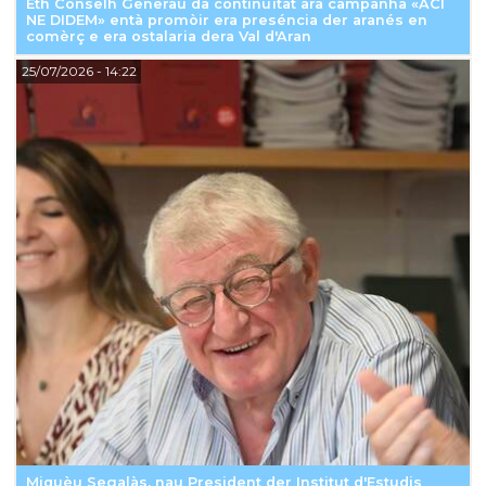
Eth Conselh Generau da continuïtat ara campanha «ACÍ
NE DIDEM» entà promòir era preséncia der aranés en
comèrç e era ostalaria dera Val d'Aran
25/07/2026
- 14:22
Miquèu Segalàs, nau President der Institut d'Estudis