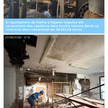
Er Ajuntament de Vielha e Mijaran impulse eth
renauiment des caudères dera Escòla Garona damb ua
inversion dera Generalitat de 98.353,28 èuros
01/08/2026
- 12:16