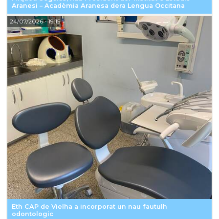
Aranesi – Acadèmia Aranesa dera Lengua Occitana
24/07/2026
- 19:15
Eth CAP de Vielha a incorporat un nau fautulh
odontologic