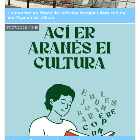
Comencen es òbres de reforma integrau dera codina
der Espitau Val d'Aran
27/07/2026
- 19:19