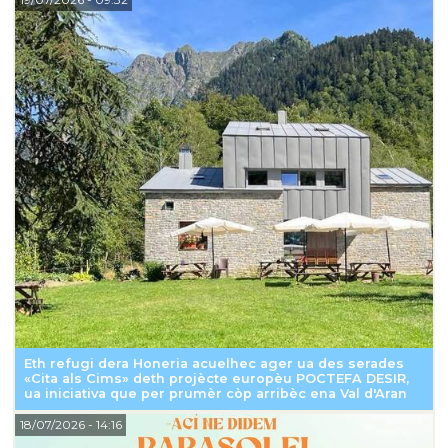
Eth refugi dera Honeria acuelhec ager ua des serades
«Cita als Cims» deth projècte europèu POCTEFA DESIR,
ua iniciativa que per prumèr còp arribèc ena Val d'Aran
18/07/2026
- 14:16