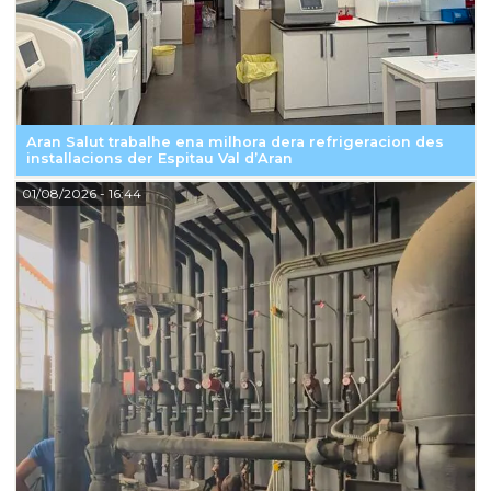
Aran Salut trabalhe ena milhora dera refrigeracion des
installacions der Espitau Val d’Aran
01/08/2026
- 16:44