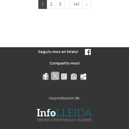
Last
(current)
Próxima
1
2
3
...
141
›
página
Seguís-mos en hilats!
Ua produccion de: