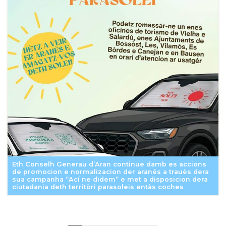
Eth Conselh Generau d’Aran continue damb es accions
de promocion e normalizacion der aranés a trauès dera
sua campanha “Ací ne didem” e met a disposicion dera
ciutadania deth territòri parasoleis entàs coches