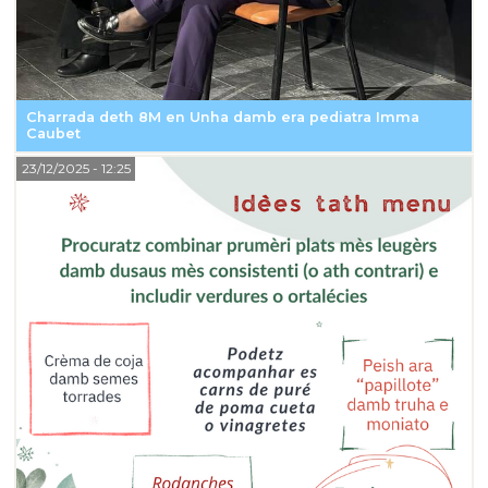
Charrada deth 8M en Unha damb era pediatra Imma
Caubet
23/12/2025
- 12:25