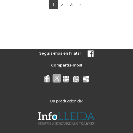
(current)
Próxima
1
2
3
›
página
Seguís-mos en hilats!
Ua produccion de: