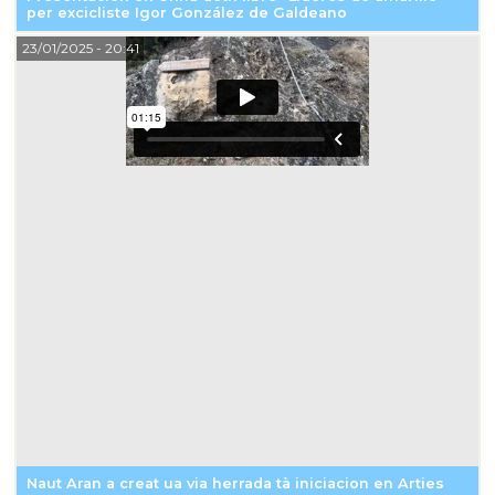
per excicliste Igor González de Galdeano
23/01/2025
- 20:41
Naut Aran a creat ua via herrada tà iniciacion en Arties