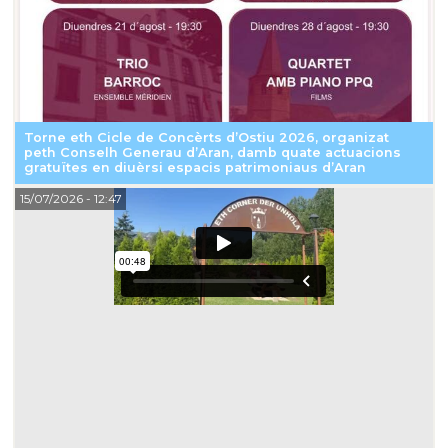
Torne eth Cicle de Concèrts d’Ostiu 2026, organizat
peth Conselh Generau d’Aran, damb quate actuacions
gratuïtes en diuèrsi espacis patrimoniaus d’Aran
15/07/2026
- 12:47