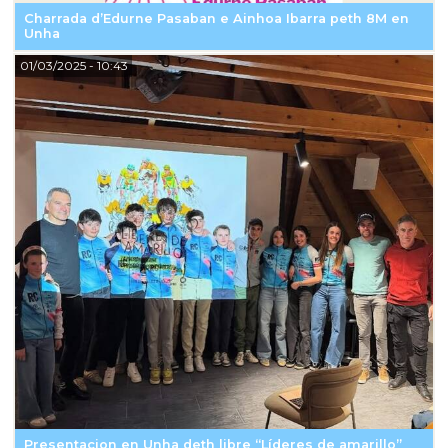
Charrada d’Edurne Pasaban e Ainhoa Ibarra peth 8M en
Unha
01/03/2025
- 10:43
Presentacion en Unha deth libre “Líderes de amarillo”