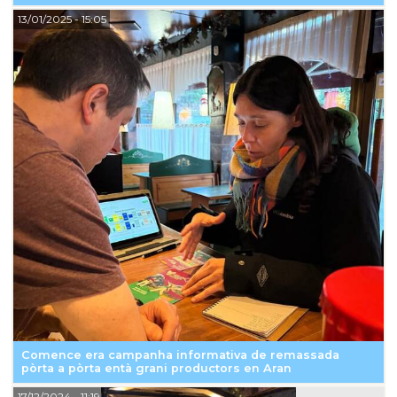
13/01/2025
- 15:05
Comence era campanha informativa de remassada
pòrta a pòrta entà grani productors en Aran
17/12/2024
- 11:19