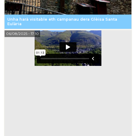
Unha harà visitable eth campanau dera Glèisa Santa
Eulària
06/08/2025
- 17:10