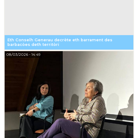
Eth Conselh Generau decrète eth barrament des
barbacòes deth territòri
08/03/2026
- 14:49