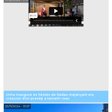
Unha inaugure es hèstes de Nadau mejançant era
creacion d'un presèp a tamanh reau
29/11/2024
- 13:57