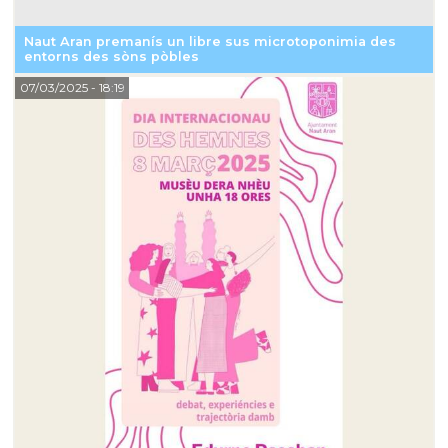
Naut Aran premanís un libre sus microtoponimia des
entorns des sòns pòbles
07/03/2025
- 18:19