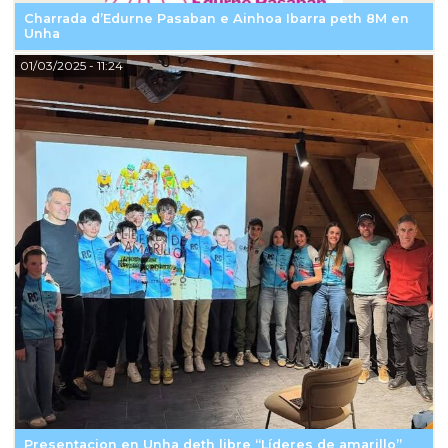
Charrada d’Edurne Pasaban e Ainhoa Ibarra peth 8M en
Unha
01/03/2025
- 11:24
Presentacion en Unha deth libre “Líderes de amarillo”