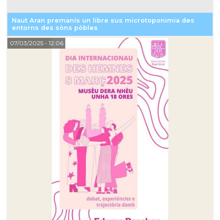
Naut Aran premanís un libre sus microtoponimia des
entorns des sòns pòbles
07/03/2025
- 12:06