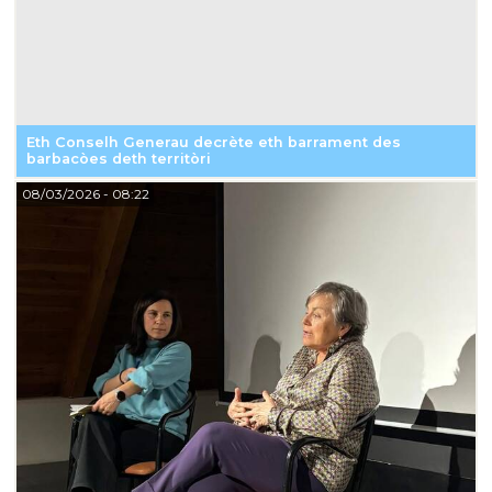
Eth Conselh Generau decrète eth barrament des
barbacòes deth territòri
08/03/2026
- 08:22