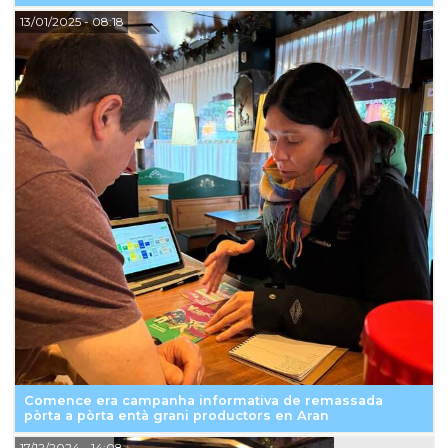
13/01/2025
- 08:18
Comence era campanha informativa de remassada
pòrta a pòrta entà grani productors en Aran
17/12/2024
- 14:08