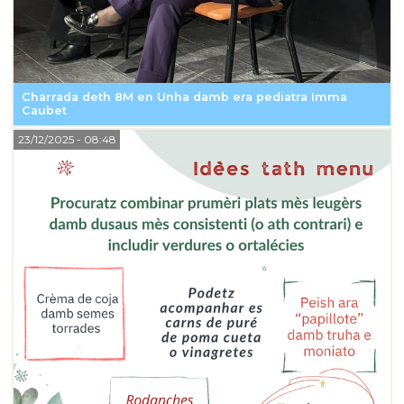
Charrada deth 8M en Unha damb era pediatra Imma
Caubet
23/12/2025
- 08:48