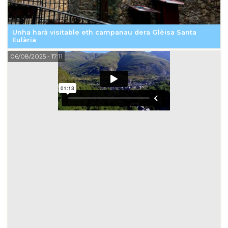
Unha harà visitable eth campanau dera Glèisa Santa
Eulària
06/08/2025
- 17:11