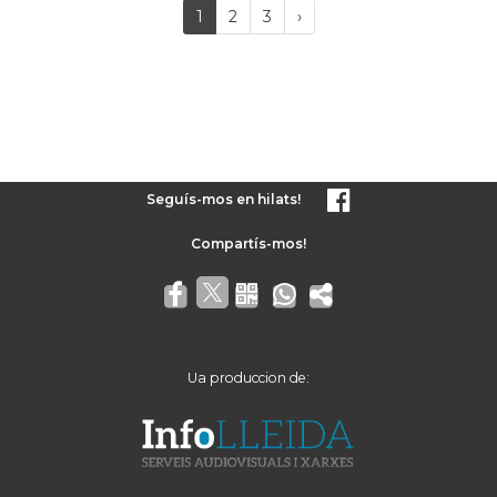
(current)
Próxima
1
2
3
›
página
Seguís-mos en hilats!
Ua produccion de: