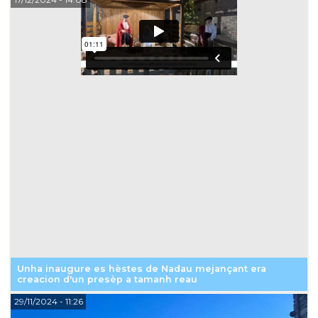
Unha inaugure es hèstes de Nadau mejançant era
creacion d'un presèp a tamanh reau
29/11/2024
- 11:26