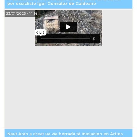
per excicliste Igor González de Galdeano
23/01/2025
- 14:14
Naut Aran a creat ua via herrada tà iniciacion en Arties