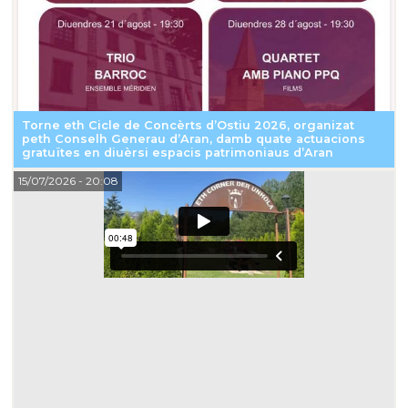
Torne eth Cicle de Concèrts d’Ostiu 2026, organizat
peth Conselh Generau d’Aran, damb quate actuacions
gratuïtes en diuèrsi espacis patrimoniaus d’Aran
15/07/2026
- 20:08