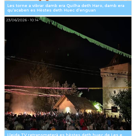
Les torne a vibrar damb era Quilha deth Haro, damb era
qu’acaben es Hèstes deth Huec d’enguan
23/06/2026
- 10:14
Lleida TV retransmeterà es hèstes deth huec de Les e