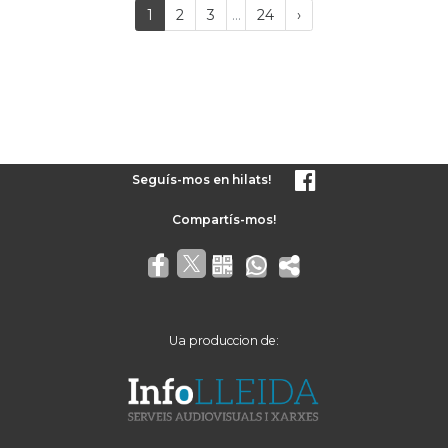
Last
(current)
Próxima
1
2
3
...
24
›
página
Seguís-mos en hilats!
Ua produccion de: