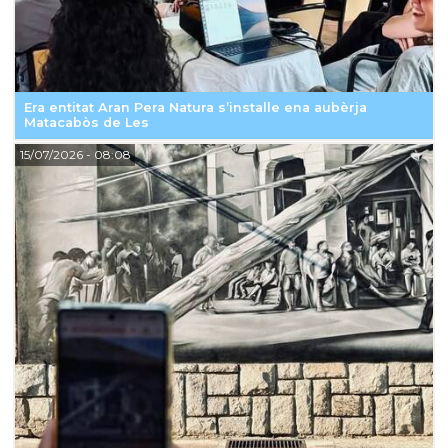
Era entitat Aran Pera Natura s’installe ena aubèrja
Matacabòs de Les
15/07/2026
- 08:08