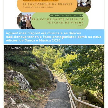
Aguest mes d'agost era musica e es dances
tradicionaus tornen a èster protagonistes damb ua naua
edicion de Dança e Musica 2026
20/07/2026
- 20:29