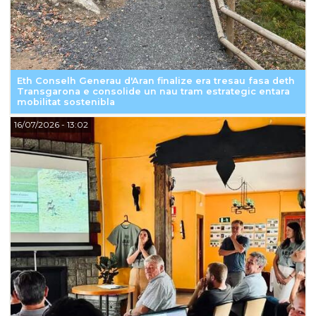
Eth Conselh Generau d'Aran finalize era tresau fasa deth
Transgarona e consolide un nau tram estrategic entara
mobilitat sostenibla
16/07/2026
- 13:02