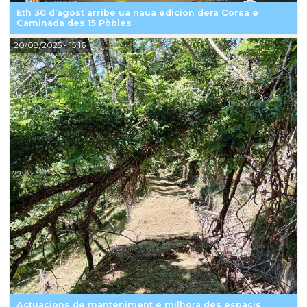
Eth 30 d’agost arribe ua naua edicion dera Corsa e
Caminada des 15 Pòbles
20/08/2025
- 15:16
Actuacions de manteniment e milhora des espacis