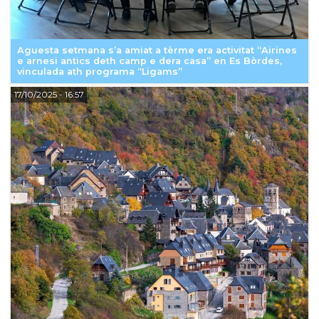
Aguesta setmana s’a amiat a tèrme era activitat “Airines
e arnesi antics deth camp e dera casa” en Es Bòrdes,
vinculada ath programa “Ligams”
17/10/2025
- 16:57