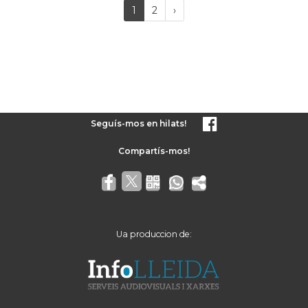
(current)
Próxima
1
2
›
página
Seguís-mos en hilats!
Ua produccion de: