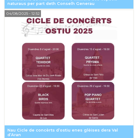
naturaus per part deth Conselh Generau
04/08/2025
- 12:52
Nau Cicle de concèrts d’ostiu enes glèises dera Val
d’Aran