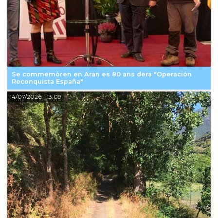
Se commemòren en Aran es 80 ans dera "Operación
Reconquista España"
14/07/2026
- 13:09