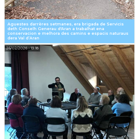
Aguestes darrères setmanes, era brigada de Servicis
deth Conselh Generau d'Aran a trabalhat ena
conservacion e melhora des camins e espacis naturaus
dera Val d’Aran
26/02/2026
- 13:18