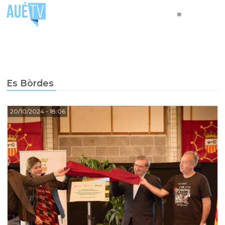
Es Bòrdes
20/10/2024
- 18:06